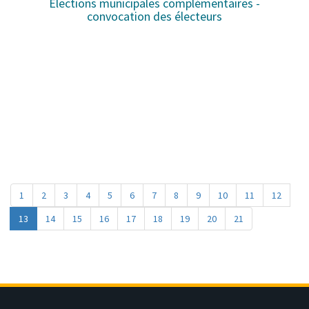
Elections municipales complémentaires -
convocation des électeurs
1
2
3
4
5
6
7
8
9
10
11
12
13
14
15
16
17
18
19
20
21