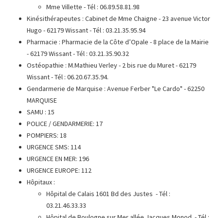
Mme Villette - Tél : 06.89.58.81.98
Kinésithérapeutes : Cabinet de Mme Chaigne - 23 avenue Victor
Hugo - 62179 Wissant - Tél : 03.21.35.95.94
Pharmacie : Pharmacie de la Côte d’Opale - 8 place de la Mairie
- 62179 Wissant - Tél : 03.21.35.90.32
Ostéopathie : M.Mathieu Verley - 2 bis rue du Muret - 62179
Wissant - Tél : 06.20.67.35.94.
Gendarmerie de Marquise
: Avenue Ferber "Le Cardo" - 62250
MARQUISE
SAMU : 15
POLICE / GENDARMERIE: 17
POMPIERS: 18
URGENCE SMS: 114
URGENCE EN MER: 196
URGENCE EUROPE: 112
Hôpitaux :
Hôpital de Calais 1601 Bd des Justes - Tél :
03.21.46.33.33
Hôpital de Boulogne sur Mer allée Jacques Monod - Tél :