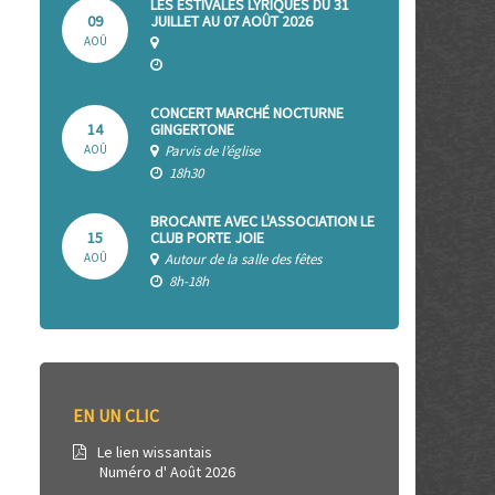
LES ESTIVALES LYRIQUES DU 31
09
JUILLET AU 07 AOÛT 2026
AOÛ
CONCERT MARCHÉ NOCTURNE
14
GINGERTONE
AOÛ
Parvis de l’église
18h30
BROCANTE AVEC L'ASSOCIATION LE
15
CLUB PORTE JOIE
AOÛ
Autour de la salle des fêtes
8h-18h
EN UN CLIC
Le lien wissantais
Numéro d' Août 2026