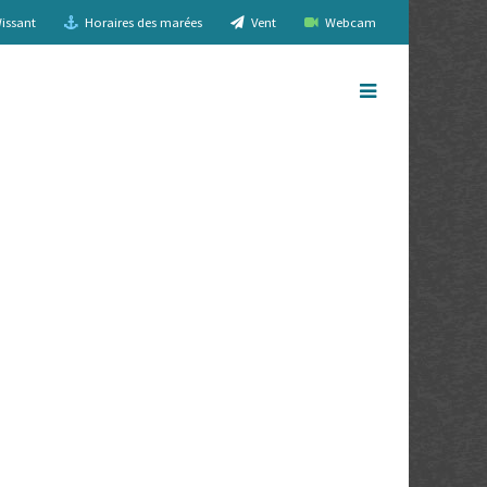
issant
Horaires des marées
Vent
Webcam