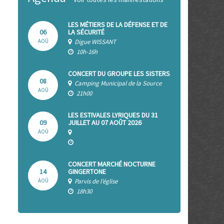
LES MÉTIERS DE LA DÉFENSE ET DE
06
LA SÉCURITÉ
AOÛ
Digue WISSANT
10h-16h
CONCERT DU GROUPE LES SISTERS
08
Camping Municipal de la Source
AOÛ
21h00
LES ESTIVALES LYRIQUES DU 31
09
JUILLET AU 07 AOÛT 2026
AOÛ
CONCERT MARCHÉ NOCTURNE
14
GINGERTONE
AOÛ
Parvis de l’église
18h30