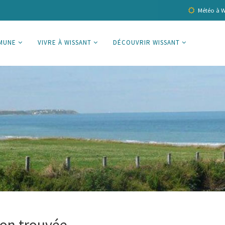
Météo à W
MUNE
VIVRE À WISSANT
DÉCOUVRIR WISSANT
on trouvée